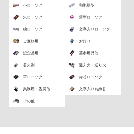
小ローソク
和蝋燭型
朱ローソク
蓮型ローソク
絵ローソク
文字入りローソク
ご進物用
お灯り
記念品用
墓参用品他
着火剤
迎え火・送り火
華ローソク
赤芯ローソク
業務用・香炭他
文字入りお線香
その他