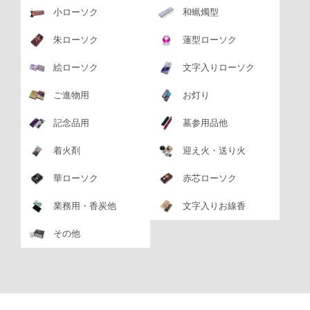
小ローソク
和蝋燭型
朱ローソク
蓮型ローソク
絵ローソク
文字入りローソク
ご進物用
お灯り
記念品用
墓参用品他
着火剤
迎え火・送り火
華ローソク
赤芯ローソク
業務用・香炭他
文字入りお線香
その他