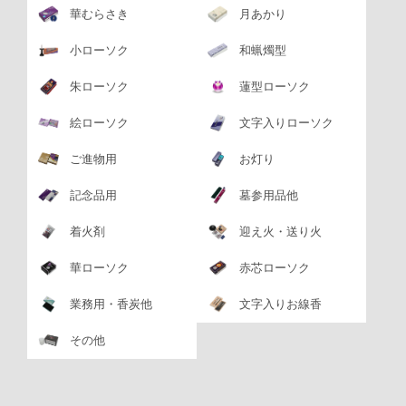
華むらさき
月あかり
小ローソク
和蝋燭型
朱ローソク
蓮型ローソク
絵ローソク
文字入りローソク
ご進物用
お灯り
記念品用
墓参用品他
着火剤
迎え火・送り火
華ローソク
赤芯ローソク
業務用・香炭他
文字入りお線香
その他