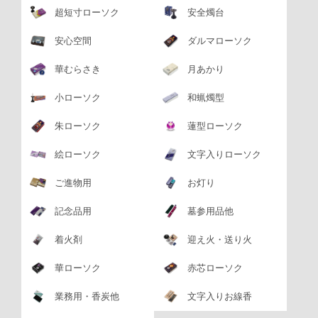
超短寸ローソク
安全燭台
安心空間
ダルマローソク
華むらさき
月あかり
小ローソク
和蝋燭型
朱ローソク
蓮型ローソク
絵ローソク
文字入りローソク
ご進物用
お灯り
記念品用
墓参用品他
着火剤
迎え火・送り火
華ローソク
赤芯ローソク
業務用・香炭他
文字入りお線香